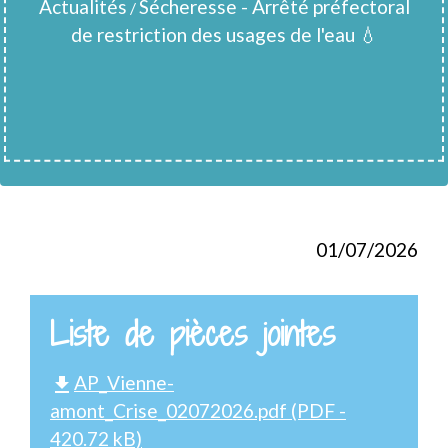
Actualités
Sécheresse - Arrêté préfectoral
/
de restriction des usages de l'eau 💧
01/07/2026
Liste de pièces jointes
AP_Vienne-
file_download
amont_Crise_02072026.pdf (PDF -
420.72 kB)