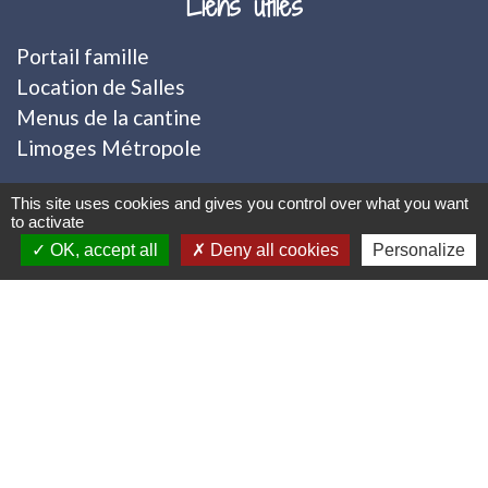
Liens utiles
Portail famille
Location de Salles
Menus de la cantine
Limoges Métropole
Mentions légales
-
Politique de confidentialité
-
This site uses cookies and gives you control over what you want
to activate
Accessibilité
-
Plan du site
-
OK, accept all
Deny all cookies
Personalize
Gestion des cookies
Site créé en partenariat avec Réseau des Communes