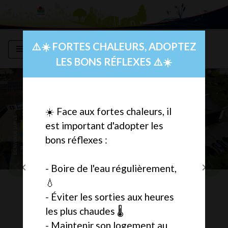
Modal d'informations
⚠️☀️ FORTES CHALEURS, ADOPTEZ
menu
LES BONS RÉFLEXES ⚠️☀️
☀️ Face aux fortes chaleurs, il
est important d'adopter les
bons réflexes :
chevron_left
chevron_right
chevron_left
chevron_right
- Boire de l'eau régulièrement,
Previous
Nex
Previous
Next
💧
.
- Éviter les sorties aux heures
.
les plus chaudes 🌡️
- Maintenir son logement au