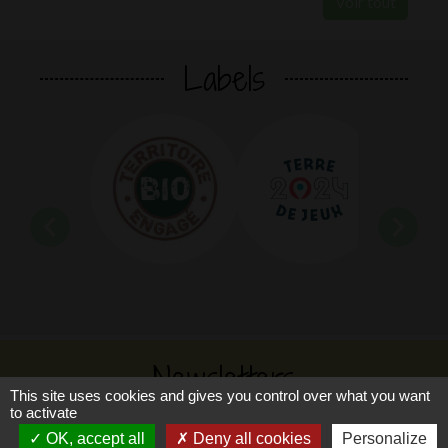
Voir tout
Labels
chevron_left
chevron_right
Newsletters
This site uses cookies and gives you control over what you want
to activate
Indiquez votre adresse email afin de
OK, accept all
Deny all cookies
Personalize