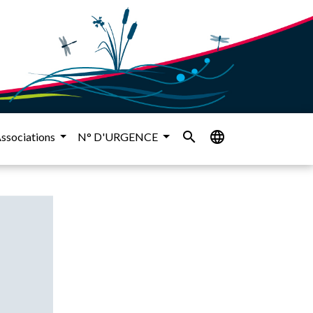
search
language
ssociations
N° D'URGENCE