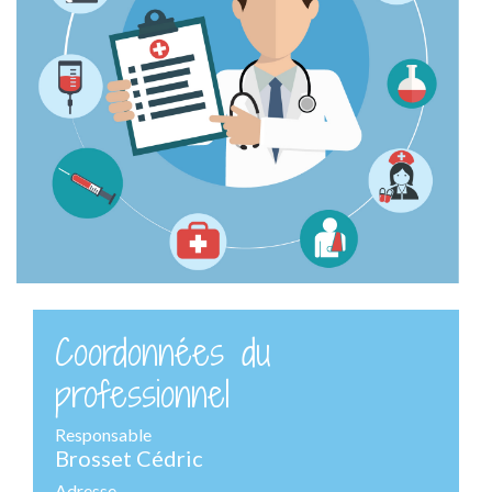
Coordonnées du
professionnel
Responsable
Brosset Cédric
Adresse