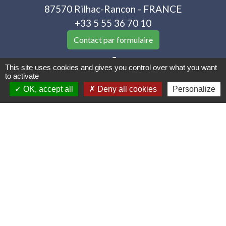
87570 Rilhac-Rancon - FRANCE
+33 5 55 36 70 10
Contact par formulaire
This site uses cookies and gives you control over what you want
to activate
OK, accept all
Deny all cookies
Personalize
Liens utiles
Portail famille
Location de Salles
Menus de la cantine
Limoges Métropole
Mentions légales
-
Politique de confidentialité
-
Accessibilité
-
Plan du site
-