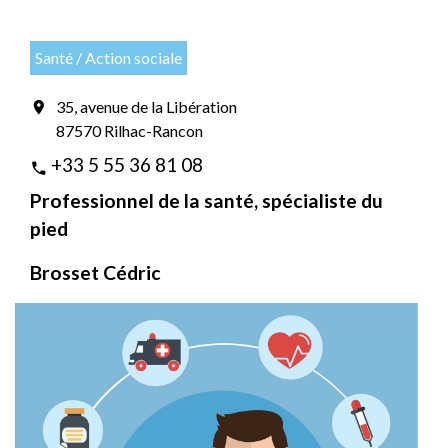
Santé / Action sociale
35, avenue de la Libération
location_on
87570 Rilhac-Rancon
+33 5 55 36 81 08
phone
Professionnel de la santé, spécialiste du
pied
Brosset Cédric