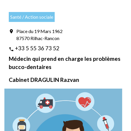
Santé / Action sociale
Place du 19 Mars 1962
location_on
87570 Rilhac-Rancon
+33 5 55 36 73 52
phone
Médecin qui prend en charge les problèmes
bucco-dentaires
Cabinet DRAGULIN Razvan