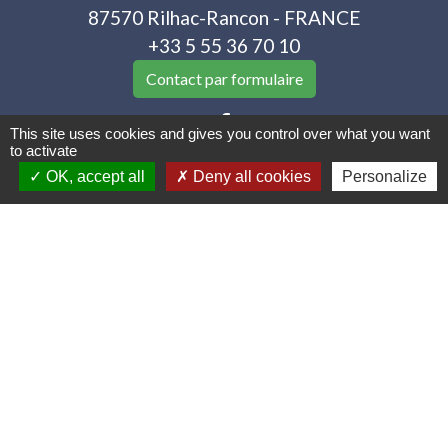
87570 Rilhac-Rancon - FRANCE
+33 5 55 36 70 10
Contact par formulaire
This site uses cookies and gives you control over what you want
to activate
OK, accept all
Deny all cookies
Personalize
Liens utiles
Portail famille
Location de Salles
Menus de la cantine
Limoges Métropole
Mentions légales
-
Politique de confidentialité
-
Accessibilité
-
Plan du site
-