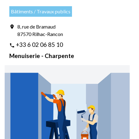
Bâtiments / Travaux publics
8, rue de Bramaud
location_on
87570 Rilhac-Rancon
+33 6 02 06 85 10
phone
Menuiserie - Charpente