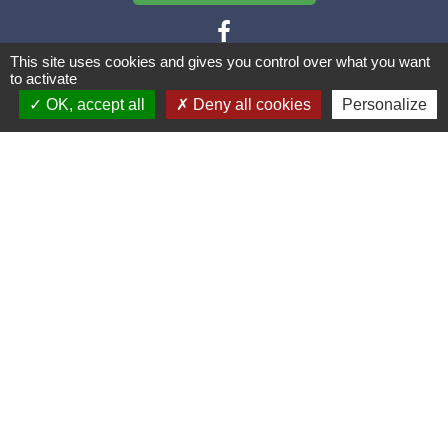
This site uses cookies and gives you control over what you want
to activate
Liens utiles
OK, accept all
Deny all cookies
Personalize
Portail famille
Location de Salles
Menus de la cantine
Limoges Métropole
Mentions légales
-
Politique de confidentialité
-
Accessibilité
-
Plan du site
-
Gestion des cookies