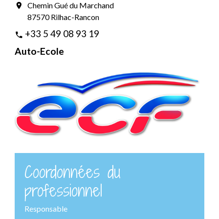
Chemin Gué du Marchand
location_on
87570 Rilhac-Rancon
+33 5 49 08 93 19
phone
Auto-Ecole
Coordonnées du
professionnel
Responsable
-