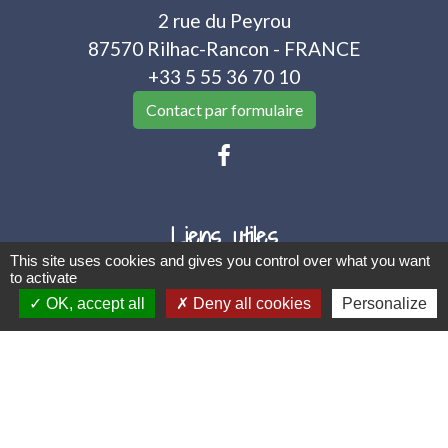
2 rue du Peyrou
87570 Rilhac-Rancon - FRANCE
+33 5 55 36 70 10
Contact par formulaire
Liens utiles
This site uses cookies and gives you control over what you want
to activate
Portail famille
OK, accept all
Deny all cookies
Personalize
Location de Salles
Menus de la cantine
Limoges Métropole
Mentions légales
-
Politique de confidentialité
-