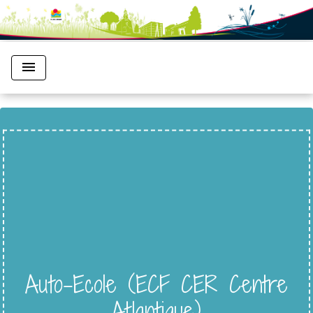
menu
Auto-Ecole (ECF CER Centre
Atlantique)