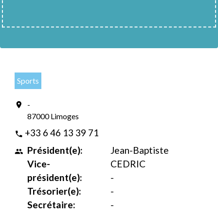
Sports
-
location_on
87000 Limoges
+33 6 46 13 39 71
phone
Président(e):
Jean-Baptiste
people
Vice-
CEDRIC
président(e):
-
Trésorier(e):
-
Secrétaire:
-