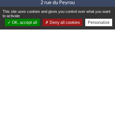
2 rue du Peyrou
87570 Rilhac-Rancon - FRANCE
This site uses cookies and gives you control over what you want
+33 5 55 36 70 10
to activate
OK, accept all
Deny all cookies
Personalize
Contact par formulaire
Liens utiles
Portail famille
Location de Salles
Menus de la cantine
Limoges Métropole
Mentions légales
-
Politique de confidentialité
-
Accessibilité
-
Plan du site
-