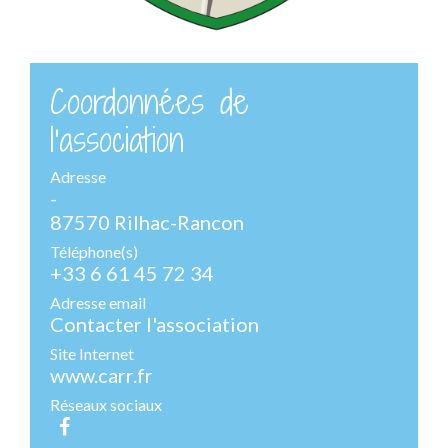
Coordonnées de
l'association
Adresse
-
87570 Rilhac-Rancon
Téléphone(s)
+33 6 61 45 72 34
Adresse email
Contacter l'association
Site Internet
www.carr.fr
Réseaux sociaux