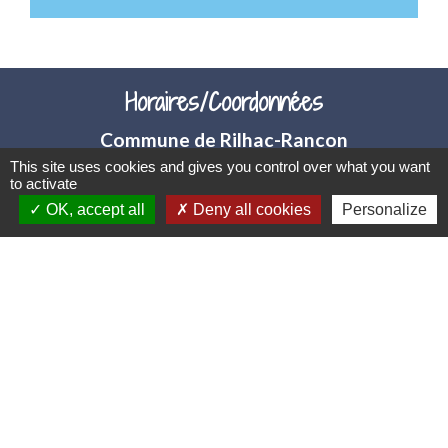
Horaires/Coordonnées
Commune de Rilhac-Rancon
2 rue du Peyrou
This site uses cookies and gives you control over what you want
to activate
87570 Rilhac-Rancon - FRANCE
OK, accept all
Deny all cookies
Personalize
+33 5 55 36 70 10
Contact par formulaire
Liens utiles
Portail famille