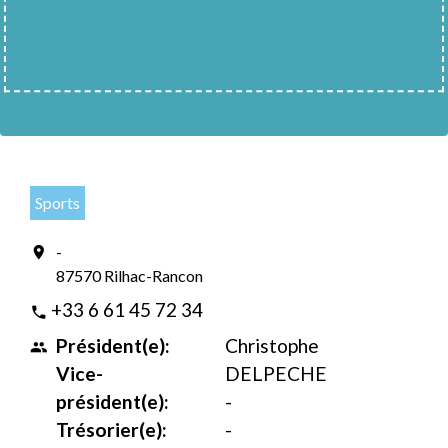
Sports
-
location_on
87570 Rilhac-Rancon
+33 6 61 45 72 34
phone
Président(e):
Christophe
people
Vice-
DELPECHE
président(e):
-
Trésorier(e):
-