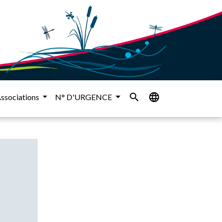
search
language
ssociations
N° D'URGENCE